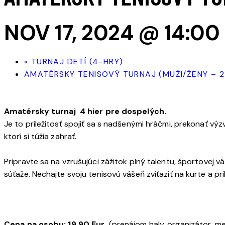
NOV 17, 2024 @ 14:00
«
TURNAJ DETÍ (4-HRY)
AMATÉRSKY TENISOVÝ TURNAJ (MUŽI/ŽENY – 2
Amatérsky turnaj 4 hier pre dospelých.
Je to príležitosť spojiť sa s nadšenými hráčmi, prekonať výz
ktorí si túžia zahrať.
Pripravte sa na vzrušujúci zážitok plný talentu, športovej v
súťaže. Nechajte svoju tenisovú vášeň zvíťaziť na kurte a pr
Cena na osobu: 19,90 Eur
(prenájom haly, organizátor, med