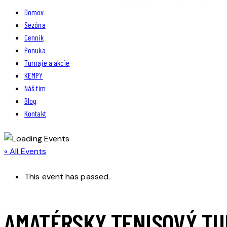
Domov
Sezóna
Cenník
Ponuka
Turnaje a akcie
KEMPY
Náš tím
Blog
Kontakt
« All Events
This event has passed.
AMATÉRSKY TENISOVÝ TU