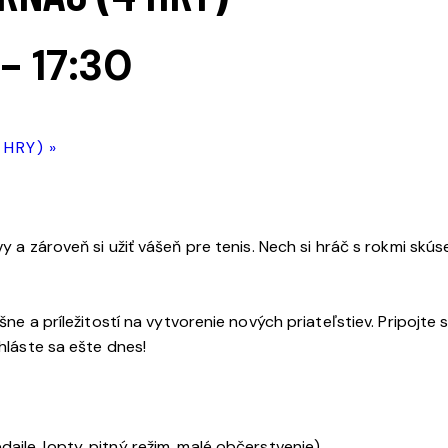
-
17:30
 HRY)
»
vy a zároveň si užiť vášeň pre tenis. Nech si hráč s rokmi skú
ášne a príležitostí na vytvorenie nových priateľstiev. Pripojt
ihláste sa ešte dnes!
aile, lopty, pitný režim, malé občerstvenie)