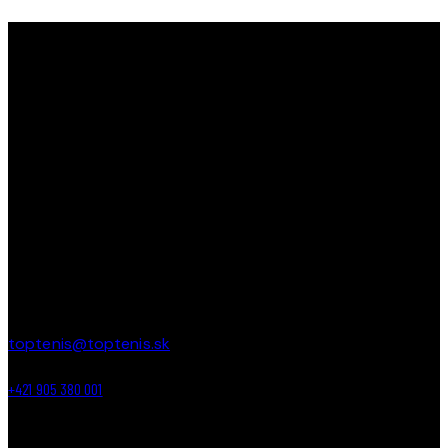
TOPTENIS
TopTenis ako
jediný klub na Slovensku s 35-ročnou
tradíciou
učí a zdokonaľuje deti v tenise od útleho veku až
po najstarších. Učíme deti bojovať, prehrávať, vyhrávať a
tešiť sa z každej loptičky!
PREVÁDZKA
Areál ZŠ Budatínska 61
Petržalka – Bratislava
toptenis@toptenis.sk
+421 905 380 001