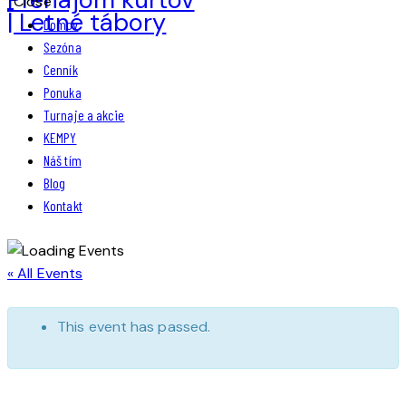
Close
Domov
Sezóna
Cenník
Ponuka
Turnaje a akcie
KEMPY
Náš tím
Blog
Kontakt
« All Events
This event has passed.