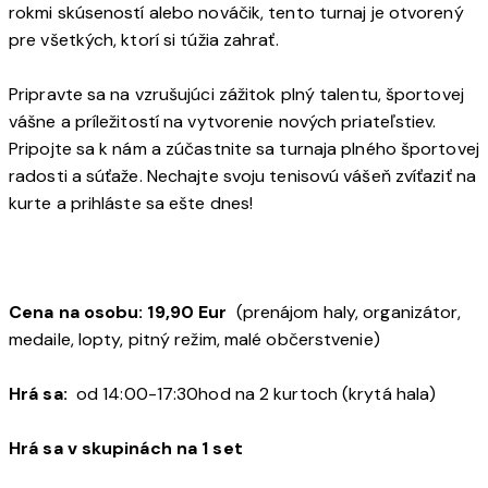
rokmi skúseností alebo nováčik, tento turnaj je otvorený
pre všetkých, ktorí si túžia zahrať.
Pripravte sa na vzrušujúci zážitok plný talentu, športovej
vášne a príležitostí na vytvorenie nových priateľstiev.
Pripojte sa k nám a zúčastnite sa turnaja plného športovej
radosti a súťaže. Nechajte svoju tenisovú vášeň zvíťaziť na
kurte a prihláste sa ešte dnes!
Cena na osobu: 19,90 Eur
(prenájom haly, organizátor,
medaile, lopty, pitný režim, malé občerstvenie)
Hrá sa:
od 14:00-17:30hod na 2 kurtoch (krytá hala)
Hrá sa v skupinách na 1 set