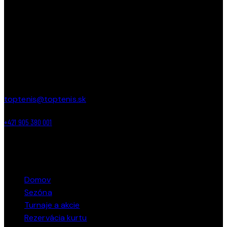
tešiť sa z každej loptičky!
PREVÁDZKA
Areál ZŠ Budatínska 61
Petržalka – Bratislava
toptenis@toptenis.sk
+421 905 380 001
ODKAZY
Domov
Sezóna
Turnaje a akcie
Rezervácia kurtu