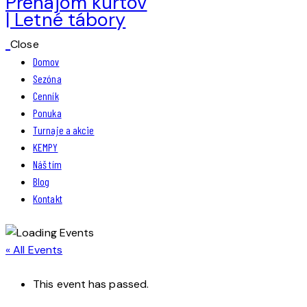
Close
Domov
Sezóna
Cenník
Ponuka
Turnaje a akcie
KEMPY
Náš tím
Blog
Kontakt
« All Events
This event has passed.