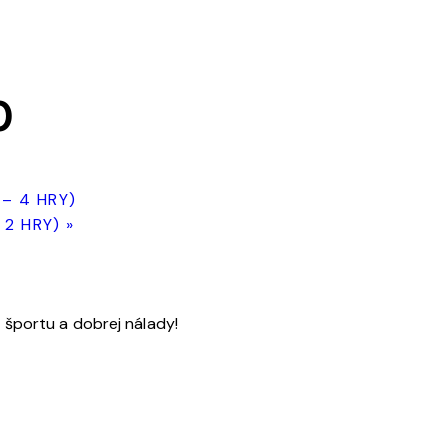
0
– 4 HRY)
 2 HRY)
»
športu a dobrej nálady!