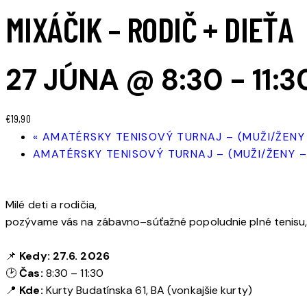
MIXÁČIK – RODIČ + DIEŤA
27 JÚNA @ 8:30
-
11:3
€19,90
«
AMATÉRSKY TENISOVÝ TURNAJ – (MUŽI/ŽENY 
AMATÉRSKY TENISOVÝ TURNAJ – (MUŽI/ŽENY –
Milé deti a rodičia,
pozývame vás na zábavno–súťažné popoludnie plné tenisu, 
📌
Kedy:
27.6. 2026
🕑
Čas:
8:30 – 11:30
📍
Kde:
Kurty Budatínska 61, BA (vonkajšie kurty)