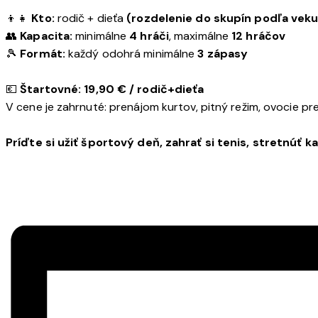
👦👧
Kto:
rodič + dieťa
(rozdelenie do skupín podľa veku
👥
Kapacita:
minimálne
4 hráči
, maximálne
12 hráčov
🎾
Formát:
každý odohrá minimálne
3 zápasy
💶
Štartovné:
19,90 € / rodič+dieťa
V cene je zahrnuté: prenájom kurtov, pitný režim, ovocie pr
Príďte si užiť športový deň, zahrať si tenis, stretnúť 