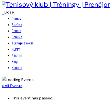
Close
Domov
Sezóna
Cenník
Ponuka
Turnaje a akcie
KEMPY
Náš tím
Blog
Kontakt
« All Events
This event has passed.