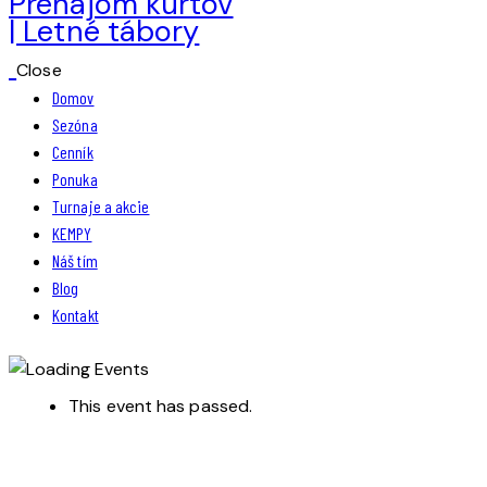
Close
Domov
Sezóna
Cenník
Ponuka
Turnaje a akcie
KEMPY
Náš tím
Blog
Kontakt
This event has passed.