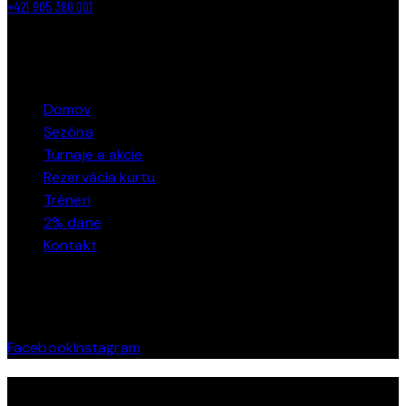
+421 905 380 001
ODKAZY
Domov
Sezóna
Turnaje a akcie
Rezervácia kurtu
Tréneri
2% dane
Kontakt
SOCIÁLNE SIETE
Facebook
Instagram