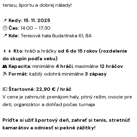
tenisu, športu a dobrej nálady!
📌
Kedy:
15. 11. 2025
🕑
Čas:
14:00 – 17:30
📍
Kde:
Tenisová hala Budatínska 61, BA
👦👧
Kto:
hráči a hráčky
od 6 do 15 rokov (rozdelenie
do skupín podľa veku)
👥
Kapacita:
minimálne
4 hráči
, maximálne
12 hráčov
🎾
Formát:
každý odohrá minimálne
3 zápasy
💶
Štartovné:
22,90 € / hráč
V cene je zahrnuté: prenájom haly, pitný režim, ovocie pre
deti, organizátor a dohľad počas turnaja
Príďte si užiť športový deň, zahrať si tenis, stretnúť
kamarátov a odniesť si pekné zážitky!