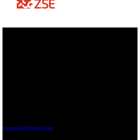
TOPTENIS
TopTenis ako
jediný klub na Slovensku s 35-ročnou
tradíciou
učí a zdokonaľuje deti v tenise od útleho veku až
po najstarších. Učíme deti bojovať, prehrávať, vyhrávať a
tešiť sa z každej loptičky!
PREVÁDZKA
Areál ZŠ Budatínska 61
Petržalka – Bratislava
toptenis@toptenis.sk