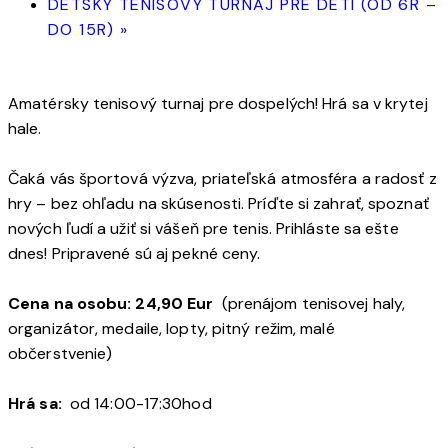
DETSKÝ TENISOVÝ TURNAJ PRE DETI (OD 6R –
DO 15R)
»
Amatérsky tenisový turnaj pre dospelých! Hrá sa v krytej
hale.
Čaká vás športová výzva, priateľská atmosféra a radosť z
hry – bez ohľadu na skúsenosti. Príďte si zahrať, spoznať
nových ľudí a užiť si vášeň pre tenis. Prihláste sa ešte
dnes! Pripravené sú aj pekné ceny.
Cena na osobu: 24,90 Eur
(prenájom tenisovej haly,
organizátor, medaile, lopty, pitný režim, malé
občerstvenie)
Hrá sa:
od 14:00-17:30hod