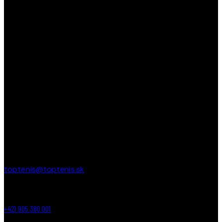
TopTenis ako
jediný klub na Slovensku s 35-ročnou
tradíciou
učí a zdokonaľuje deti v tenise od útleho veku až
po najstarších. Učíme deti bojovať, prehrávať, vyhrávať a
tešiť sa z každej loptičky!
PREVÁDZKA
Areál ZŠ Budatínska 61
Petržalka – Bratislava
toptenis@toptenis.sk
+421 905 380 001