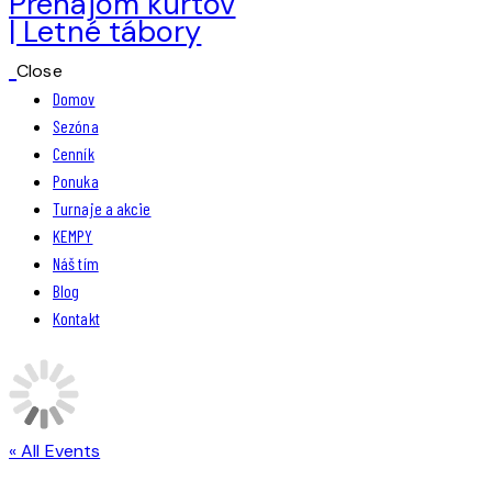
Close
Domov
Sezóna
Cenník
Ponuka
Turnaje a akcie
KEMPY
Náš tím
Blog
Kontakt
« All Events