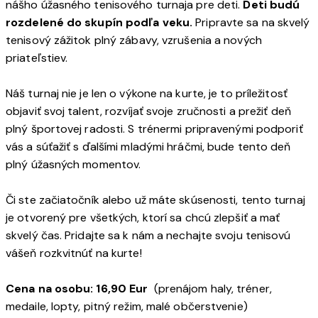
nášho úžasného tenisového turnaja pre deti.
Deti budú
rozdelené do skupín podľa veku.
Pripravte sa na skvelý
tenisový zážitok plný zábavy, vzrušenia a nových
priateľstiev.
Náš turnaj nie je len o výkone na kurte, je to príležitosť
objaviť svoj talent, rozvíjať svoje zručnosti a prežiť deň
plný športovej radosti. S trénermi pripravenými podporiť
vás a súťažiť s ďalšími mladými hráčmi, bude tento deň
plný úžasných momentov.
Či ste začiatočník alebo už máte skúsenosti, tento turnaj
je otvorený pre všetkých, ktorí sa chcú zlepšiť a mať
skvelý čas. Pridajte sa k nám a nechajte svoju tenisovú
vášeň rozkvitnúť na kurte!
Cena na osobu: 16,90 Eur
(prenájom haly, tréner,
medaile, lopty, pitný režim, malé občerstvenie)