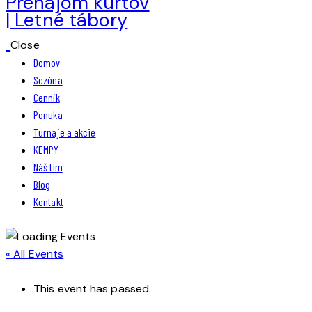
Close
Domov
Sezóna
Cenník
Ponuka
Turnaje a akcie
KEMPY
Náš tím
Blog
Kontakt
« All Events
This event has passed.