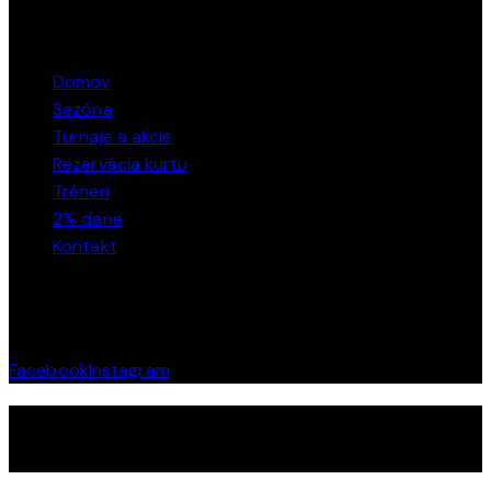
ODKAZY
Domov
Sezóna
Turnaje a akcie
Rezervácia kurtu
Tréneri
2% dane
Kontakt
SOCIÁLNE SIETE
Facebook
Instagram
TOP Tenis © 2026. Všetky práva vyhradené.