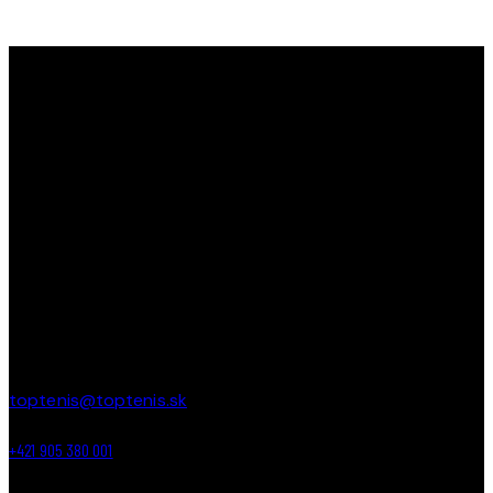
TOPTENIS
TopTenis ako
jediný klub na Slovensku s 35-ročnou
tradíciou
učí a zdokonaľuje deti v tenise od útleho veku až
po najstarších. Učíme deti bojovať, prehrávať, vyhrávať a
tešiť sa z každej loptičky!
PREVÁDZKA
Areál ZŠ Budatínska 61
Petržalka – Bratislava
toptenis@toptenis.sk
+421 905 380 001