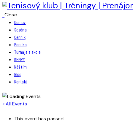
Close
Domov
Sezóna
Cenník
Ponuka
Turnaje a akcie
KEMPY
Náš tím
Blog
Kontakt
« All Events
This event has passed.