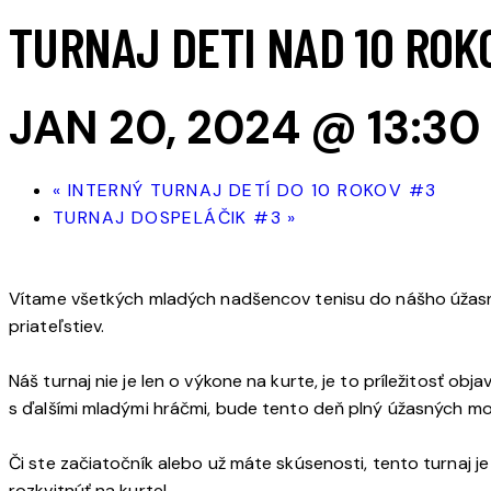
TURNAJ DETI NAD 10 ROK
JAN 20, 2024 @ 13:30
«
INTERNÝ TURNAJ DETÍ DO 10 ROKOV #3
TURNAJ DOSPELÁČIK #3
»
Vítame všetkých mladých nadšencov tenisu do nášho úžasnéh
priateľstiev.
Náš turnaj nie je len o výkone na kurte, je to príležitosť obj
s ďalšími mladými hráčmi, bude tento deň plný úžasných m
Či ste začiatočník alebo už máte skúsenosti, tento turnaj je
rozkvitnúť na kurte!