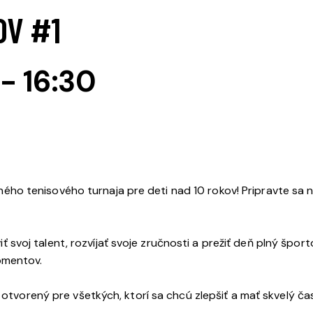
OV #1
-
16:30
o tenisového turnaja pre deti nad 10 rokov! Pripravte sa na
aviť svoj talent, rozvíjať svoje zručnosti a prežiť deň plný špo
omentov.
 otvorený pre všetkých, ktorí sa chcú zlepšiť a mať skvelý ča