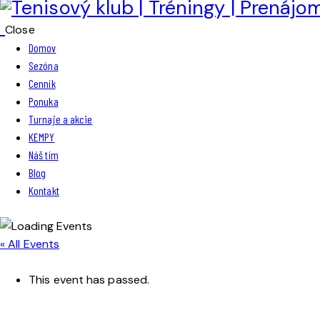
Close
Domov
Sezóna
Cenník
Ponuka
Turnaje a akcie
KEMPY
Náš tím
Blog
Kontakt
« All Events
This event has passed.