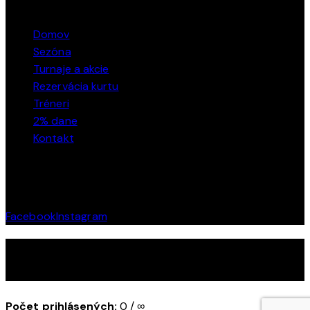
ODKAZY
Domov
Sezóna
Turnaje a akcie
Rezervácia kurtu
Tréneri
2% dane
Kontakt
SOCIÁLNE SIETE
Facebook
Instagram
TOP Tenis © 2026. Všetky práva vyhradené.
Počet prihlásených:
0 / ∞