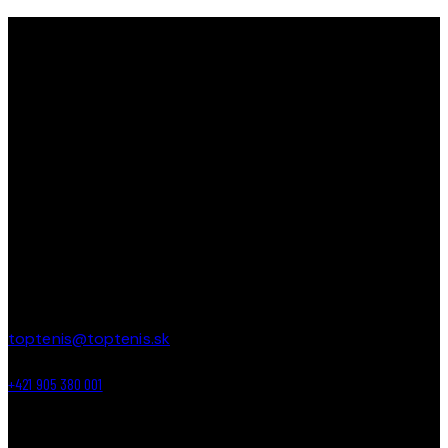
TOPTENIS
TopTenis ako
jediný klub na Slovensku s 35-ročnou
tradíciou
učí a zdokonaľuje deti v tenise od útleho veku až
po najstarších. Učíme deti bojovať, prehrávať, vyhrávať a
tešiť sa z každej loptičky!
PREVÁDZKA
Areál ZŠ Budatínska 61
Petržalka – Bratislava
toptenis@toptenis.sk
+421 905 380 001