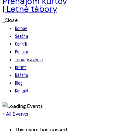
Close
Domov
Sezóna
Cenník
Ponuka
Turnaje a akcie
KEMPY
Náš tím
Blog
Kontakt
« All Events
This event has passed.