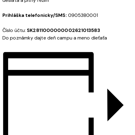
desiata a pitný režim
Prihláška telefonicky/SMS:
0905380001
Číslo účtu:
SK2811000000002621013583
Do poznámky dajte deň campu a meno dieťaťa