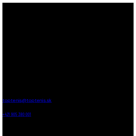
TOPTENIS
TopTenis ako
jediný klub na Slovensku s 35-ročnou
tradíciou
učí a zdokonaľuje deti v tenise od útleho veku až
po najstarších. Učíme deti bojovať, prehrávať, vyhrávať a
tešiť sa z každej loptičky!
PREVÁDZKA
Areál ZŠ Budatínska 61
Petržalka – Bratislava
toptenis@toptenis.sk
+421 905 380 001
ODKAZY