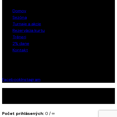
Domov
Sezóna
Turnaje a akcie
Rezervácia kurtu
Tréneri
2% dane
Kontakt
SOCIÁLNE SIETE
Facebook
Instagram
TOP Tenis © 2026. Všetky práva vyhradené.
Počet prihlásených:
0 / ∞