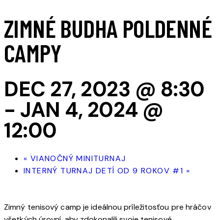
ZIMNÉ BUDHA POLDENNÉ
CAMPY
DEC 27, 2023 @ 8:30
-
JAN 4, 2024 @
12:00
«
VIANOČNÝ MINITURNAJ
INTERNÝ TURNAJ DETÍ OD 9 ROKOV #1
»
Zimný tenisový camp je ideálnou príležitosťou pre hráčov
všetkých úrovní, aby zdokonalili svoje tenisové