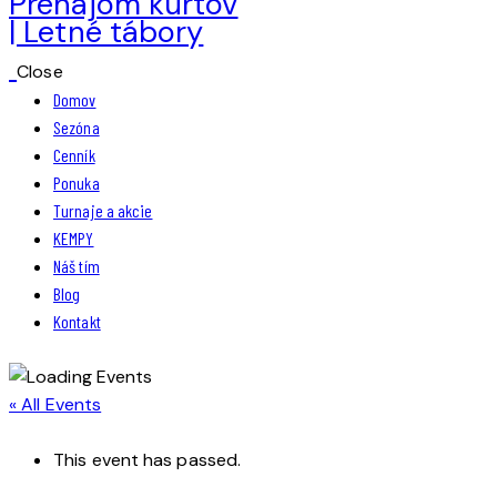
Close
Domov
Sezóna
Cenník
Ponuka
Turnaje a akcie
KEMPY
Náš tím
Blog
Kontakt
« All Events
This event has passed.