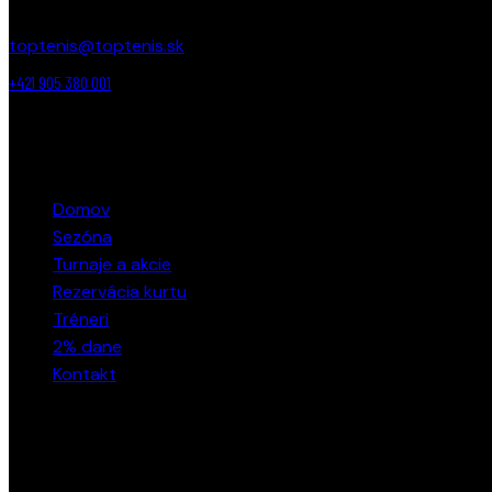
toptenis@toptenis.sk
+421 905 380 001
ODKAZY
Domov
Sezóna
Turnaje a akcie
Rezervácia kurtu
Tréneri
2% dane
Kontakt
SOCIÁLNE SIETE