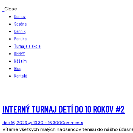
Close
Domov
Sezóna
Cenník
Ponuka
Turnaje a akcie
KEMPY
Náš tím
Blog
Kontakt
INTERNÝ TURNAJ DETÍ DO 10 ROKOV #2
dec 16, 2023 @ 13:30
-
16:30
0
Comments
Vítame všetkých malých nadšencov tenisu do nášho úžasného